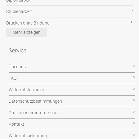
Studienarbeit
Drucken ohne Bindung
Mehr anzeigen
Poster & CAD Plot
Examensarbeit
Service
Facharbeit
Über uns
Hausarbeit
FAQ
Magisterarbeit
Widerrufsformular
Projektarbeit
Datenschutzbestimmungen
Seminararbeit
Druckmusteranforderung
Technikerarbeit
Kontakt
Wissenschaftliche Arbeit
Widerrufsbelehrung