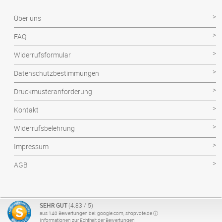
Facharbeit
Über uns
Hausarbeit
FAQ
Magisterarbeit
Widerrufsformular
Projektarbeit
Datenschutzbestimmungen
Seminararbeit
Druckmusteranforderung
Technikerarbeit
Kontakt
Wissenschaftliche Arbeit
Widerrufsbelehrung
Impressum
AGB
SEHR GUT
(4.83 / 5)
aus
140
Bewertungen bei: google.com, shopvote.de ⓘ
2026 | studentendruckportal.de
Informationen zur Echtheit der Bewertungen