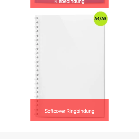
Klebebindung
Softcover Ringbindung