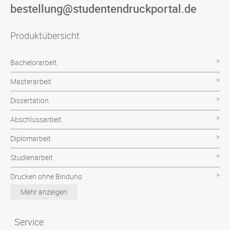
bestellung@studentendruckportal.de
Produktübersicht
Bachelorarbeit
Masterarbeit
Dissertation
Abschlussarbeit
Diplomarbeit
Studienarbeit
Drucken ohne Bindung
Mehr anzeigen
Poster & CAD Plot
Examensarbeit
Service