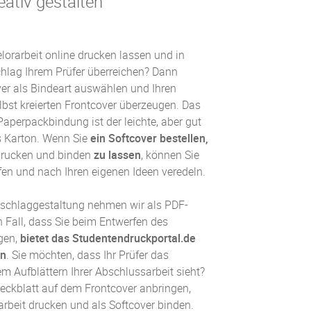
eativ gestalten
lorarbeit online drucken lassen und in
lag Ihrem Prüfer überreichen? Dann
er
als Bindeart auswählen und Ihren
lbst kreierten Frontcover überzeugen. Das
Paperpackbindung
ist der leichte, aber gut
 Karton. Wenn Sie
ein Softcover bestellen,
drucken und binden
zu lassen
, können Sie
fen und nach Ihren eigenen Ideen veredeln.
mschlaggestaltung nehmen wir als PDF-
n Fall, dass Sie beim Entwerfen des
igen,
bietet das Studentendruckportal.de
an
. Sie möchten, dass Ihr Prüfer das
em Aufblättern Ihrer Abschlussarbeit sieht?
eckblatt auf dem Frontcover anbringen,
arbeit drucken und als Softcover binden.