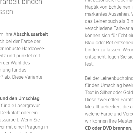
rarbeit binden
Haptik von Echtleinen i
ssen
markantes Aussehen. W
das Leinenbuch als Bin
verschiedene Farbvaria
m Ihre
Abschlussarbeit
können sich für Echtle
ch bei der Farbe der
Blau oder Rot entschei
er robuste Hardcover-
binden zu lassen. Wen
itz und punktet mit
entspricht, legen Sie s
ei der Wahl des
fest.
hlung für das
 ab. Diese Variante
Bei der Leinenbuchbin
für den Umschlag beei
Text in Silber oder Go
und den Umschlag
Diese zwei edlen Farb
 für die Lasergravur
Metallbuchecken, die al
 Deckblatt oder ein
welche Farbe und Vere
ssarbeit. Wenn Sie
wir können Ihre
Master
ver mit einer Prägung in
CD oder DVD brennen
.