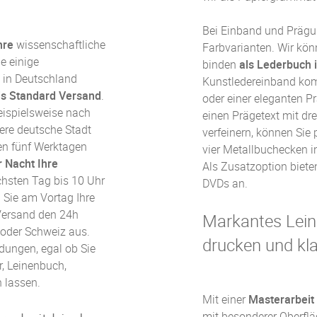
Bei Einband und Prägun
hre
wissenschaftliche
Farbvarianten. Wir kön
ie einige
binden
als Lederbuch 
t in Deutschland
Kunstledereinband kombi
is Standard Versand
.
oder einer eleganten P
eispielsweise nach
einen Prägetext mit dr
dere deutsche Stadt
verfeinern, können Si
nen fünf Werktagen
vier Metallbuchecken i
 Nacht Ihre
Als Zusatzoption biete
sten Tag bis 10 Uhr
DVDs an.
n Sie am Vortag Ihre
 Versand den
24h
Markantes Lein
 oder Schweiz aus.
drucken und kl
dungen, egal ob Sie
r, Leinenbuch,
 lassen.
Mit einer
Masterarbeit
mit besonderer Oberflä