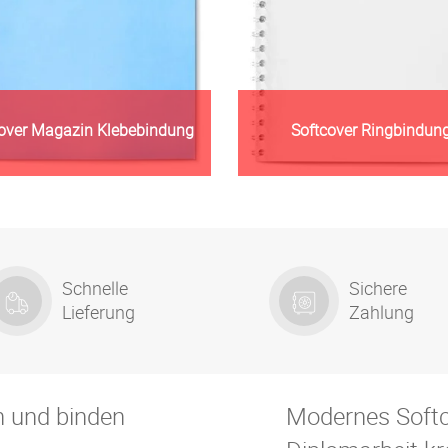
over Magazin Klebebindung
Softcover Ringbindun
Zur Warengruppe
Zur Warengruppe
Schnelle
Sichere
Lieferung
Zahlung
n und binden
Modernes Softc