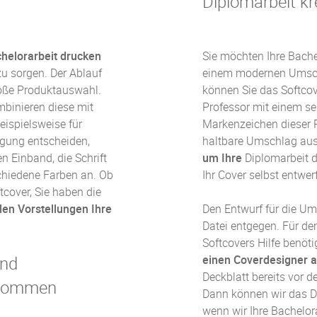
Diplomarbeit kr
helorarbeit drucken
Sie möchten Ihre Bache
 zu sorgen. Der Ablauf
einem modernen Umsch
roße Produktauswahl.
können Sie das
Softcov
binieren diese mit
Professor mit einem se
eispielsweise für
Markenzeichen dieser
gung entscheiden,
haltbare Umschlag aus
en Einband, die Schrift
um Ihre
Diplomarbeit 
schiedene Farben an. Ob
Ihr Cover selbst entwer
tcover
, Sie haben die
llen Vorstellungen Ihre
Den Entwurf für die U
Datei entgegen. Für de
Softcovers Hilfe benöt
und
einen Coverdesigner 
Deckblatt bereits vor d
bekommen
Dann können wir das D
wenn wir Ihre Bachelor