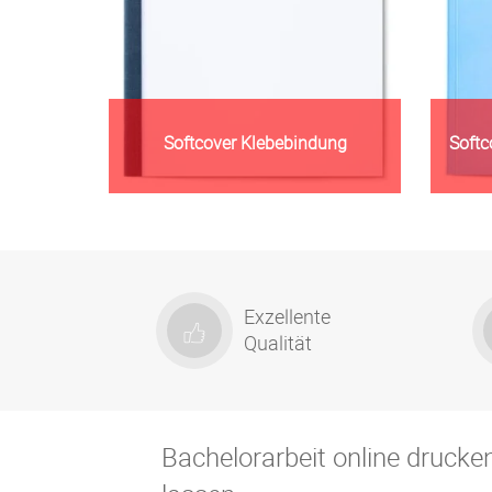
Softcover Klebebindung
Softc
Zur Warengruppe
Exzellente
Qualität
Bachelorarbeit online drucke