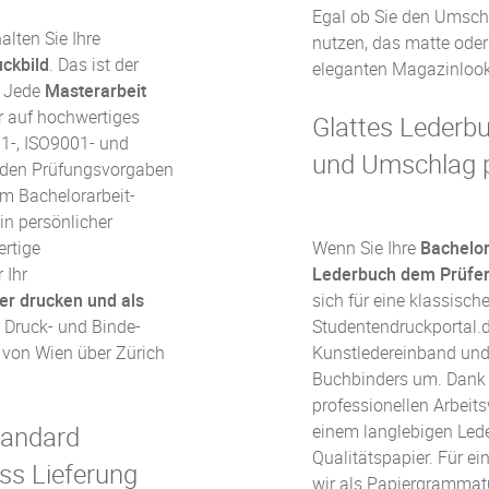
Egal ob Sie den Umschl
lten Sie Ihre
nutzen, das matte oder
ckbild
. Das ist der
eleganten Magazinlook
. Jede
Masterarbeit
r auf hochwertiges
Glattes Lederbu
1-, ISO9001- und
und Umschlag p
 den Prüfungsvorgaben
m Bachelorarbeit-
in persönlicher
rtige
Wenn Sie Ihre
Bachelor
 Ihr
Lederbuch dem Prüfer
ier drucken und als
sich für eine klassisch
 Druck- und Binde-
Studentendruckportal.
 von Wien über Zürich
Kunstledereinband
und
Buchbinders um. Dank 
professionellen Arbeits
tandard
einem langlebigen
Led
Qualitätspapier. Für e
ss Lieferung
wir als Papiergrammat